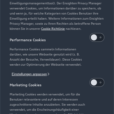
Einwilligungsmanagementtool). Der Ensighten Privacy Manager
Kaufen & leasen
Alle Modelle
verwendet Cookies, um Informationen darüber zu speichern, ob
und wenn ja, für welche Kategorien von Cookies Benutzer ihre
Modelle vergleichen
Einwilligung erteilt haben. Weitere Informationen zum Ensighten
Service & Zubehör
Neuwagensuche
Privacy Manager, sowie zu Ihren Rechten als betroffene Person
Elektromodelle
können Sie in unserer
Cookie Richtlinie
nachlesen.
Gebrauchtwagensuche
Support
Saisonale Angebote
Plug-in-Hybride
Performance Cookies
Gebrauchtwagen
Audi Services
Über Audi
Performance Cookies sammeln Informationen
Kundenservice
Finanzierung
darüber, wie unsere Webseite genutzt wird (z. B.
Garantie
Anzahl der Besuche, Verweildauer). Diese Cookies
Händlersuche
Aktionen & Angebote
werden zur Optimierung der Webseite verwendet.
Unternehmen
Audi digital services
Audi Code
Geschäftskunden
Einstellungen anpassen
Karriere
myAudi
Häufige Fragen (FAQ)
Marketing Cookies
Investor Relations
© 2026 AUDI AG. Alle Rechte vorbehalten
Audi Online Beratung
Marketing Cookies werden verwendet, um für die
Presse & Media Center
Benutzer relevantere und auf deren Interessen
Impressum
Rechtliches
Hinweisgebersystem
Online-Terminvereinbarung
zugeschnittene Inhalte anzubieten. Sie werden auch
Datenschutz
Datenschutzinformation
Cookie-Einstellungen
verwendet, um die Erscheinungshäufigkeit einer
Servicekontakt
Cookie-Richtlinie
Barrierefreiheit