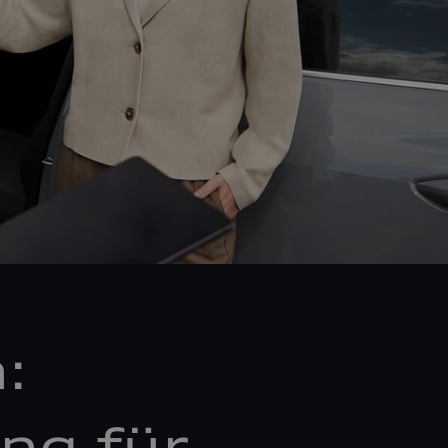
:
ng für