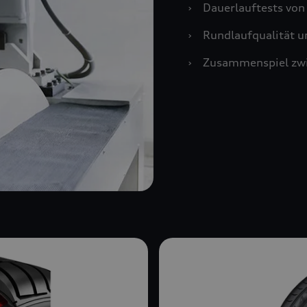
›
Dauerlauftests vo
›
Rundlaufqualität u
›
Zusammenspiel zwi