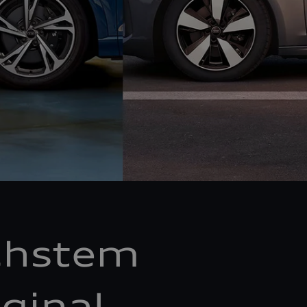
chstem
ginal